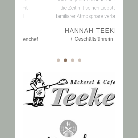
au
cht
die Zeit mit seinen Liebsten in
d
familiärer Atmosphäre verbringen.
HANNAH TEEKE
LE
Geschäftsführerin
enchef