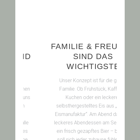
FAMILIE & FREUNDE
F
ND
SIND DAS
WICHTIGSTE
Be
A
Unser Konzept ist für die ganze
h
hen
Familie. Ob Frühstück, Kaffee &
 uns
Kuchen oder ein leckeres
h
selbsthergestelltes Eis aus „Bubys
K
Eismanufaktur“. Am Abend dann ein
i
lle
leckeres Abendessen am See, dazu
 es
ein frisch gezapftes Bier – bei uns
ine
soll sich jeder zuhause fühlen und